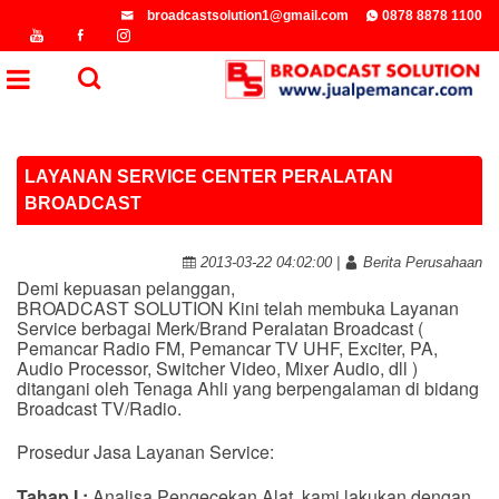
broadcastsolution1@gmail.com
0878 8878 1100
LAYANAN SERVICE CENTER PERALATAN
BROADCAST
2013-03-22 04:02:00 |
Berita Perusahaan
Demi kepuasan pelanggan,
BROADCAST SOLUTION Kini telah membuka Layanan
Service berbagai Merk/Brand Peralatan Broadcast (
Pemancar Radio FM, Pemancar TV UHF, Exciter, PA,
Audio Processor, Switcher Video, Mixer Audio, dll )
ditangani oleh Tenaga Ahli yang berpengalaman di bidang
Broadcast TV/Radio.
Prosedur Jasa Layanan Service:
Tahap I :
Analisa Pengecekan Alat, kami lakukan dengan